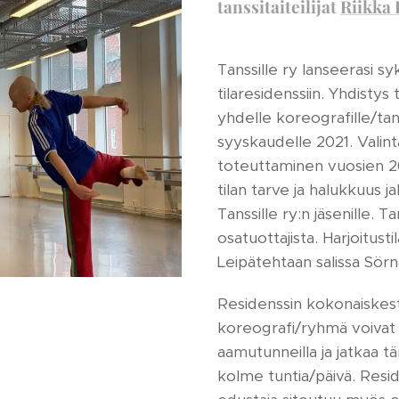
tanssitaiteilijat
Riikka 
Tanssille ry lanseerasi 
tilaresidenssiin. Yhdistys 
yhdelle koreografille/ta
syyskaudelle 2021. Valinta
toteuttaminen vuosien 2
tilan tarve ja halukkuus 
Tanssille ry:n jäsenille. T
osatuottajista. Harjoitust
Leipätehtaan salissa Sörnä
Residenssin kokonaiskest
koreografi/ryhmä voivat t
aamutunneilla ja jatkaa t
kolme tuntia/päivä. Resi