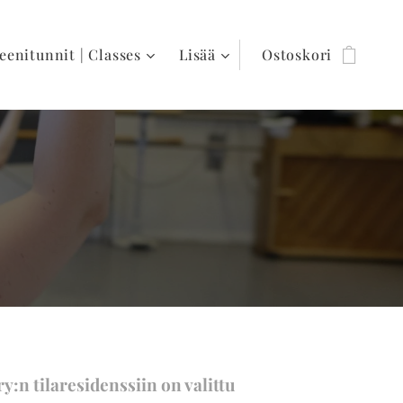
eenitunnit | Classes
Lisää
Ostoskori
y:n tilaresidenssiin on valittu