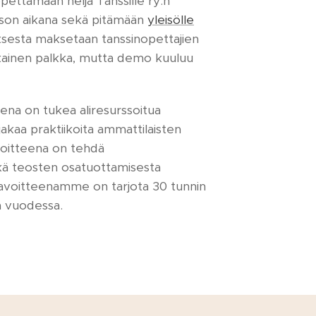
pettamaan neljä Tanssille ry:n
akson aikana sekä pitämään
yleisölle
sesta maksetaan tanssinopettajien
inen palkka, mutta demo kuuluu
sena on tukea aliresurssoitua
akaa praktiikoita ammattilaisten
avoitteena on tehdä
kä teosten osatuottamisesta
 Tavoitteenamme on tarjota 30 tunnin
aa vuodessa.