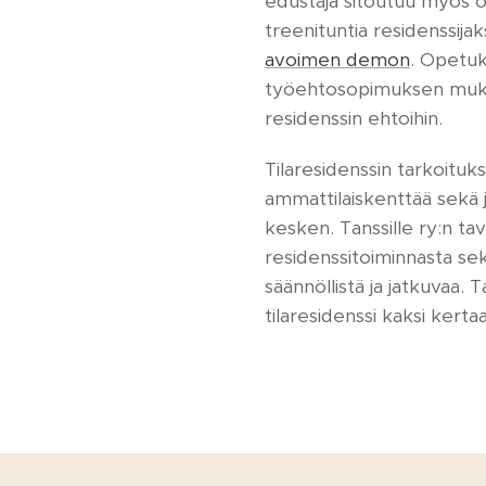
edustaja sitoutuu myös o
treenituntia residenssij
avoimen demon
. Opetuk
työehtosopimuksen muka
residenssin ehtoihin.
Tilaresidenssin tarkoituk
ammattilaiskenttää sekä j
kesken. Tanssille ry:n t
residenssitoiminnasta se
säännöllistä ja jatkuvaa.
tilaresidenssi kaksi kert