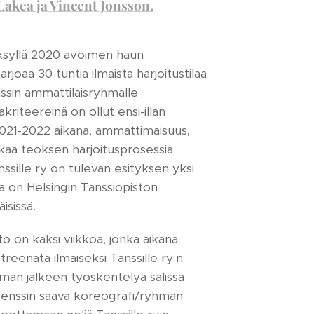
Lakea ja Vincent Jonsson.
syksyllä 2020 avoimen haun
tarjoaa 30 tuntia ilmaista harjoitustilaa
nssin ammattilaisryhmälle
kriteereinä on ollut ensi-illan
021-2022 aikana, ammattimaisuus,
jakaa teoksen harjoitusprosessia
anssille ry on tulevan esityksen yksi
ila on Helsingin Tanssiopiston
isissä.
o on kaksi viikkoa, jonka aikana
reenata ilmaiseksi Tanssille ry:n
ämän jälkeen työskentelyä salissa
denssin saava koreografi/ryhmän