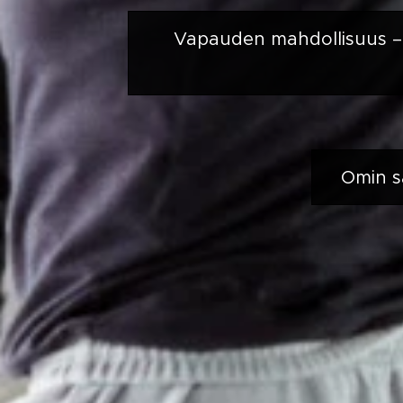
Vapauden mahdollisuus – ta
Omin s