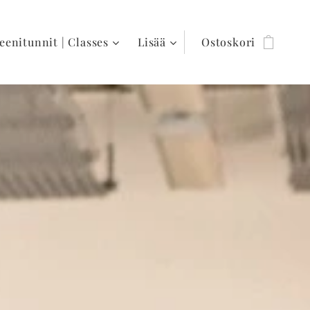
eenitunnit | Classes
Lisää
Ostoskori