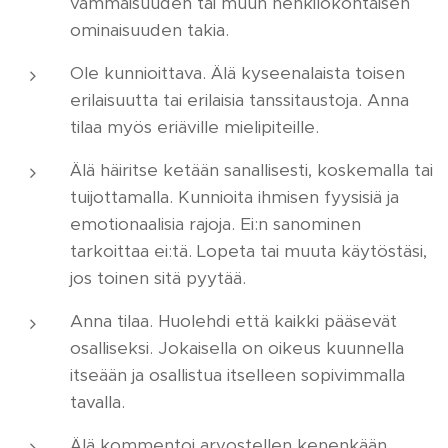
vammaisuuden tai muun henkilökohtaisen
ominaisuuden takia.
Ole kunnioittava. Älä kyseenalaista toisen
erilaisuutta tai erilaisia tanssitaustoja. Anna
tilaa myös eriäville mielipiteille.
Älä häiritse ketään sanallisesti, koskemalla tai
tuijottamalla. Kunnioita ihmisen fyysisiä ja
emotionaalisia rajoja. Ei:n sanominen
tarkoittaa ei:tä. Lopeta tai muuta käytöstäsi,
jos toinen sitä pyytää.
Anna tilaa. Huolehdi että kaikki pääsevät
osalliseksi. Jokaisella on oikeus kuunnella
itseään ja osallistua itselleen sopivimmalla
tavalla.
Älä kommentoi arvostellen kenenkään