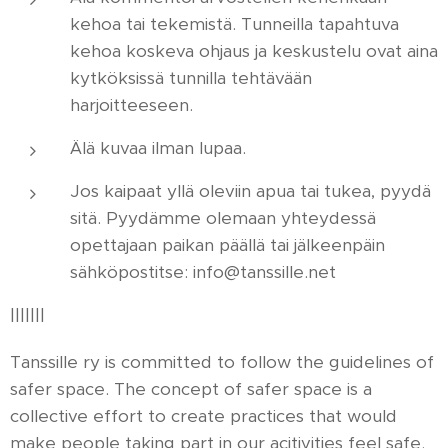
kehoa tai tekemistä. Tunneilla tapahtuva
kehoa koskeva ohjaus ja keskustelu ovat aina
kytköksissä tunnilla tehtävään
harjoitteeseen.
Älä kuvaa ilman lupaa.
Jos kaipaat yllä oleviin apua tai tukea, pyydä
sitä. Pyydämme olemaan yhteydessä
opettajaan paikan päällä tai jälkeenpäin
sähköpostitse: info@tanssille.net
|||||||
Tanssille ry is committed to follow the guidelines of
safer space. The concept of safer space is a
collective effort to create practices that would
make people taking part in our acitivities feel safe.