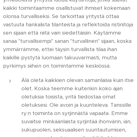
kaikki toimintaamme osallistuvat ihmiset kokemaan
olonsa turvalliseksi. Se tarkoittaa yritystä ottaa
vastuuta hankalista tilanteista ja reflektoida ristiriitoja
sen sijaan että niitä vain siedettäisiin. Käytämme
sanaa "turvallisempi" sanan "turvallinen" sijaan, koska
ymmärrämme, ettei täysin turvallista tilaa ihan
kaikille pystytä luomaan takuuvarmasti, mutta
pyrkimys siihen on toimintamme keskiössä.
Älä oleta kaikkien olevan samanlaisia kuin itse
olet. Koska teemme kuitenkin koko ajan
oletuksia toisista, yritä tiedostaa omat
oletuksesi. Ole avoin ja kuunteleva. Tanssille
ry:n toiminta on syrjinnästä vapaata. Emme
suvaitse minkäänlaista syrjintää ihonvärin, iän,
sukupuolen, seksuaalisen suuntautumisen,