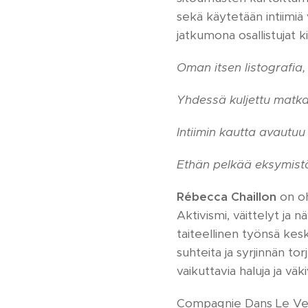
sekä käytetään intiimiä
jatkumona osallistujat k
Oman itsen listografia,
Yhdessä kuljettu matka
Intiimin kautta avautu
Ethän pelkää eksymistä,
Rébecca Chaillon
on oh
Aktivismi, väittelyt ja
taiteellinen työnsä kesk
suhteita ja syrjinnän t
vaikuttavia haluja ja vä
Compagnie Dans Le Vent