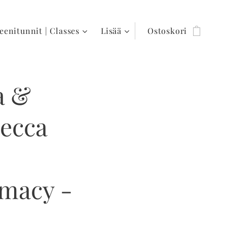
eenitunnit | Classes
Lisää
Ostoskori
a &
becca
imacy -