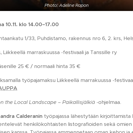
Photo: Adeline Rapon
 ma
10.11. klo 14.00–17.00
taankatu 1/33, Puhdistamo, rakennus nro 6, 2. krs, Hels
 Liikkeellä marraskuussa -festivaali ja Tanssille ry
jäsenille 25 € / normaali hinta 35 €
samalla työpajamaksu Liikkeellä marrakuussa -festivaa
AUPPA
n the Local Landscape – Paikallisjälkiä
-ohjelmaa.
andra Calderanin
työpajassa lähestytään kirjoittamista
skentelevät henkilökohtaisten listografioiden sekä omien
misen kanssa. Työpajassa ammennetaan oman kehon ja 