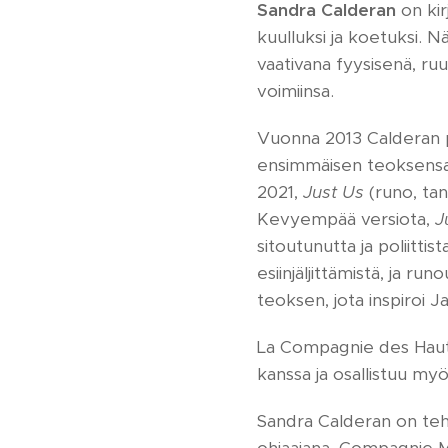
Sandra Calderan
on kir
kuulluksi ja koetuksi. N
vaativana fyysisenä, ru
voimiinsa.
Vuonna 2013 Calderan p
ensimmäisen teoksens
2021,
Just Us
(runo, tans
Kevyempää versiota,
J
sitoutunutta ja poliitti
esiinjäljittämistä, ja 
teoksen, jota inspiroi J
La Compagnie des Hauts 
kanssa ja osallistuu myö
Sandra Calderan on tehn