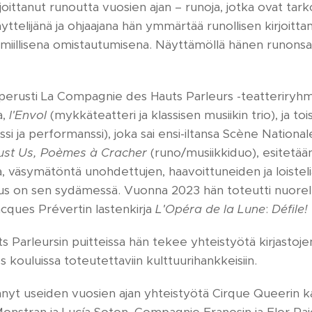
joittanut runoutta vuosien ajan – runoja, jotka ovat tarko
äyttelijänä ja ohjaajana hän ymmärtää runollisen kirjoitta
umiillisena omistautumisena. Näyttämöllä hänen runonsa 
erusti La Compagnie des Hauts Parleurs -teatteriryhm
a,
l'Envol
(mykkäteatteri ja klassisen musiikin trio), ja 
si ja performanssi), joka sai ensi-iltansa Scène Nationale
ust Us, Poèmes à Cracher
(runo/musiikkiduo), esitetä
sta, väsymätöntä unohdettujen, haavoittuneiden ja loiste
runous on sen sydämessä. Vuonna 2023 hän toteutti nuorel
acques Prévertin lastenkirja
L'Opéra de la Lune
:
Défile!
Parleursin puitteissa hän tekee yhteistyötä kirjastoje
s kouluissa toteutettaviin kulttuurihankkeisiin.
yt useiden vuosien ajan yhteistyötä Cirque Queerin kanss