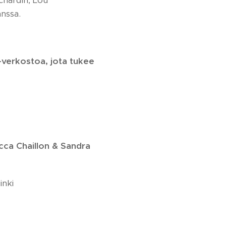
chardin, Lou
nssa.
-verkostoa, jota tukee
cca Chaillon & Sandra
inki