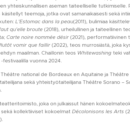
n yhteiskunnallisen aseman taiteelliselle tutkimiselle. 
n käsitellyt teemoja, jotka ovat samanaikaisesti sekä intiime
 kuten:
L'Estomac dans la peau
(2011), bulimiaa käsitte
faut qu'elle broute
(2018), urheilullinen ja taiteellinen teo
ta;
Carte noire nommée désir
(2021), performatiivinen 
lutôt vomir que faillir
(2022), teos murrosiästä, joka ky
 tehdyn maailman. Chaillonin teos
Whitewashing
teki v
-festivaalilla vuonna 2024.
 Théâtre national de Bordeaux en Aquitaine ja Théâtre 
taiteilijana sekä yhteistyötaiteilijana Théâtre Sorano –
.
teatteritoimisto, joka on julkaissut hänen kokoelmate
 sekä kollektiiviset kokoelmat
Décolonisons les Arts
(2
).