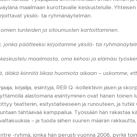
 väylänä maailmaan kurottavalle keskustelulle. Yhteise
irjoittavat yksilö- tai ryhmänäytelmän.
 omien tunteiden ja sitoumusten kartoittaminen.
, jonka päätteeksi kirjoitamme yksilö- tai ryhmänäyte
u keskustelu maailmasta, oma kehosi ja elämäsi työsken
 äläkä kiinnitä liikaa huomiota aikaan – uskomme, että
jaaja, kirjailija, esiintyjä, RER Q -kollektiivin jäsen ja sko
 näyttämöllä alastomana esiintyminen ovat hänen toinen 
ittyy teatteriin, esitystaiteeseen ja runouteen, ja tutkii
orjuntaan tähtäävää kamppailua. Työssään hän rakastaa kä
kivaltaisuuksia – ja tuoda siihen suuren määrän rakkautta
re -ryhmä, jonka hän perusti vuonna 2006, pyrkii toi