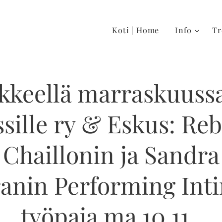
Koti | Home
Info
Tr
ikkeellä marraskuuss
sille ry & Eskus: Re
Chaillonin ja Sandra
anin Performing Int
työpaja ma 10.11.