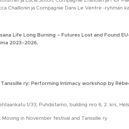
onstran ja Lucía Soton, Compagnie Eranosin ja Flor Pai
ca Chaillonin ja Compagnie Dans Le Ventre -ryhmän ka
osana Life Long Burning – Futures Lost and Found EU
lma 2023–2026.
Tanssille ry: Performing Intimacy workshop by Rébe
htaankatu 1/33, Puhdistamo, building nro 6, 2. krs, Hels
 Moving in November festival and Tanssille ry