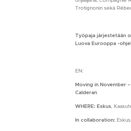
ohjaajana, Compagnie M
Trotignonin sekä Rébec
Työpaja järjestetään 
Luova Eurooppa -ohje
EN:
Moving in November – 
Calderan
WHERE:
Eskus
,
Kaasute
In collaboration:
Eskus,