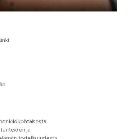
inki
lin
 henkilökohtaisesta
 tunteiden ja
elämän todellisuudesta