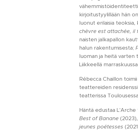
vähemmistöidentiteettie
kirjoitustyylillään hän o
luonut erilaisia teoksia,
chèvre est attachée, il 
naisten jalkapallon kaut
halun rakentumisesta;
P
luoman ja heitä varten
Liikkeellä marraskuussa 
Rébecca Chaillon toimii
teattereiden residenssi
teatterissa Toulousessa
Häntä edustaa L'Arche 
Best of Banane
(2023),
jeunes poétesses
(2021