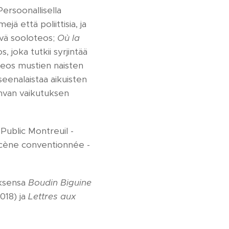
Persoonallisella
jä että poliittisia, ja
levä sooloteos;
Où la
s, joka tutkii syrjintää
teos mustien naisten
seenalaistaa aikuisten
ahvan vaikutuksen
Public Montreuil -
 Scène conventionnée -
oksensa
Boudin Biguine
018) ja
Lettres aux