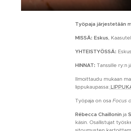
Työpaja järjestetään
MISSÄ:
Eskus
,
Kaasuteh
YHTEISTYÖSSÄ:
Eskus,
HINNAT:
Tanssille ry:n 
Ilmoittaudu mukaan mak
lippukaupassa:
LIPPUK
Työpaja on osa
Focus o
Rébecca Chaillonin
ja
S
käsin. Osallistujat työ
sitoumusten kartoitta