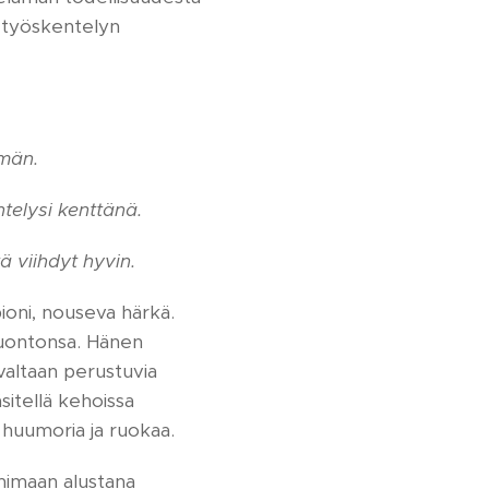
n työskentelyn
lmän.
telysi kenttänä.
 viihdyt hyvin.
rpioni, nouseva härkä.
luontonsa. Hänen
 valtaan perustuvia
sitellä kehoissa
, huumoria ja ruokaa.
mimaan alustana