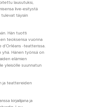
itettu lausutuksi,
misensa live-esitystä
tulevat täysiin
än. Hän tuotti
toisen teoksensa vuonna
 d'Orléans -teatterissa.
än yhä. Hänen työnsä on
liaiden elämien
le yleisölle suunnatun
n ja teattereiden
a kirjailijana ja