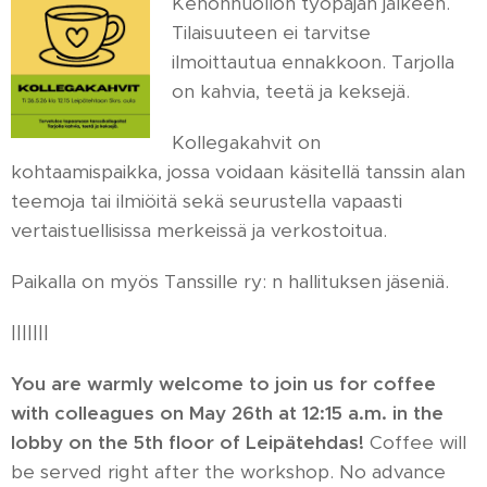
Kehonhuollon työpajan jälkeen.
Tilaisuuteen ei tarvitse
ilmoittautua ennakkoon. Tarjolla
on kahvia, teetä ja keksejä.
Kollegakahvit on
kohtaamispaikka, jossa voidaan käsitellä tanssin alan
teemoja tai ilmiöitä sekä seurustella vapaasti
vertaistuellisissa merkeissä ja verkostoitua.
Paikalla on myös Tanssille ry: n hallituksen jäseniä.
|||||||
You are warmly welcome to join us for coffee
with colleagues on May 26th at 12:15 a.m. in the
lobby on the 5th floor of Leipätehdas!
Coffee will
be served right after the workshop. No advance